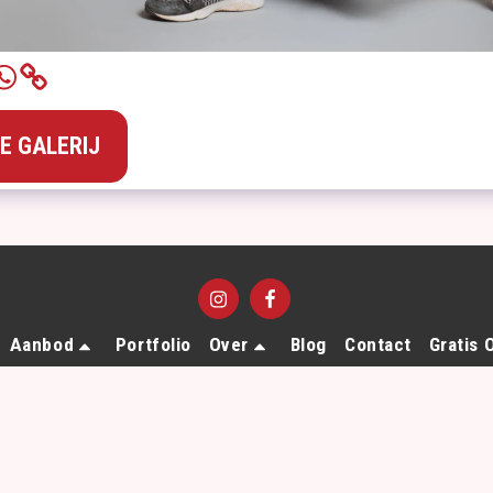
GE GALERIJ
Aanbod
Portfolio
Over
Blog
Contact
Gratis 
Auteursrecht © 2026 Alle rechten voorbehouden -
M-Foto
Algemene Voorwaarden
|
Privacy Verklaring
Ontworpen door
SiteRocket